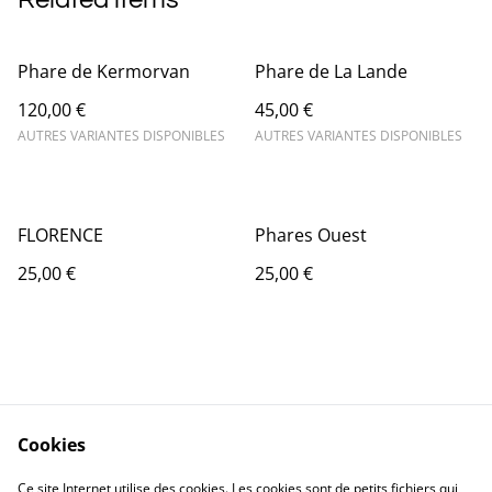
Phare de Kermorvan
Phare de La Lande
120,00 €
45,00 €
AUTRES VARIANTES DISPONIBLES
AUTRES VARIANTES DISPONIBLES
FLORENCE
Phares Ouest
25,00 €
25,00 €
Cookies
Contact Us
Legal Terms
Ce site Internet utilise des cookies. Les cookies sont de petits fichiers qui