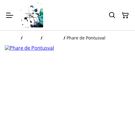
Accueil
/
Articles
/
Bretagne
/
Phare de Pontusval